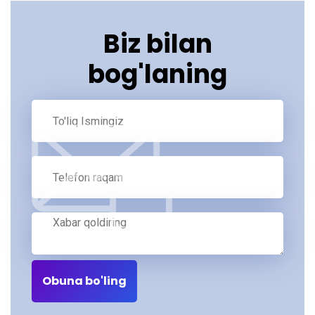
Biz bilan
bog'laning
Obuna bo'ling