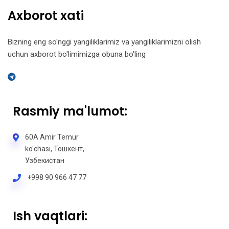
Axborot xati
Bizning eng so'nggi yangiliklarimiz va yangiliklarimizni olish
uchun axborot bo'limimizga obuna bo'ling
Rasmiy ma'lumot:
60A Amir Temur
ko'chasi, Тошкент,
Узбекистан
+998 90 966 47 77
Ish vaqtlari: