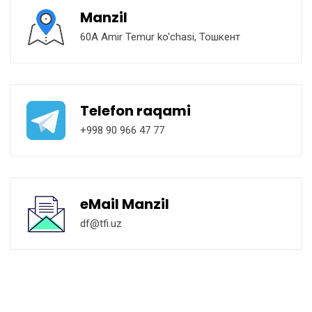
Manzil
60A Amir Temur ko'chasi, Тошкент
Telefon raqami
+998 90 966 47 77
eMail Manzil
df@tfi.uz