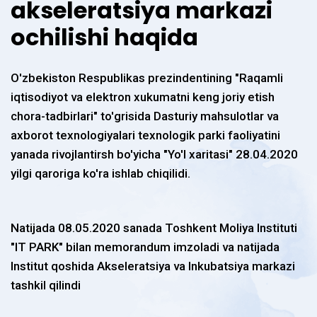
akseleratsiya markazi
ochilishi haqida
O'zbekiston Respublikas prezindentining "Raqamli
iqtisodiyot va elektron xukumatni keng joriy etish
chora-tadbirlari" to'grisida Dasturiy mahsulotlar va
axborot texnologiyalari texnologik parki faoliyatini
yanada rivojlantirsh bo'yicha "Yo'l xaritasi" 28.04.2020
yilgi qaroriga ko'ra ishlab chiqilidi.
Natijada 08.05.2020 sanada Toshkent Moliya Instituti
"IT PARK" bilan memorandum imzoladi va natijada
Institut qoshida Akseleratsiya va Inkubatsiya markazi
tashkil qilindi